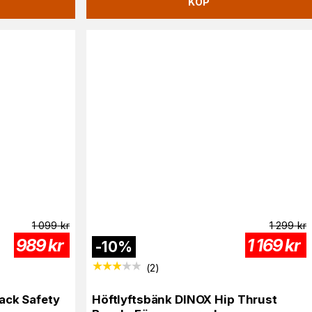
KÖP
1 099
kr
1 299
kr
989
kr
1 169
kr
-
10
%
(
2
)
ack Safety
Höftlyftsbänk DINOX Hip Thrust