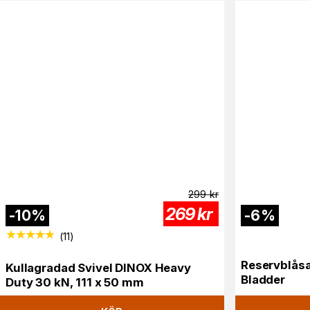
299
kr
269
kr
-
10
%
-
6
%
(
11
)
Reservblåsa
Kullagradad Svivel DINOX Heavy
Bladder
Duty 30 kN, 111 x 50 mm