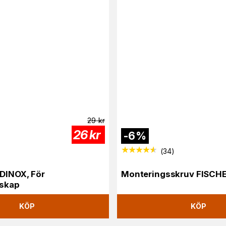
29
kr
26
kr
-
6
%
(
34
)
DINOX, För
Monteringsskruv FISCHER
dskap
KÖP
KÖP