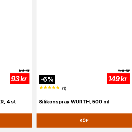
99
kr
159
kr
93
kr
149
kr
-
6
%
(
1
)
, 4 st
Silikonspray WÜRTH, 500 ml
KÖP