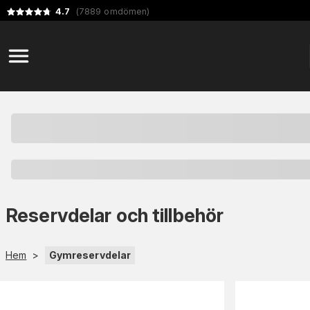
4.7
(
7889
omdömen
)
Reservdelar och tillbehör
Hem
>
Gymreservdelar