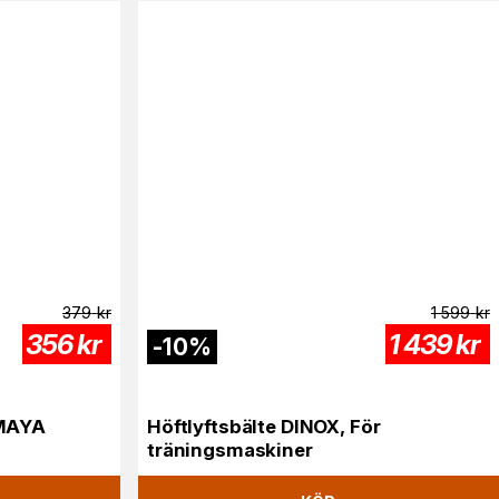
379
kr
1 599
kr
356
kr
1 439
kr
-
10
%
AMAYA
Höftlyftsbälte DINOX, För
träningsmaskiner