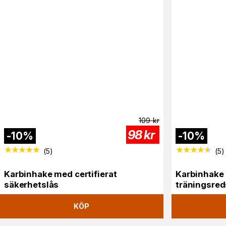
109
kr
98
kr
-
10
%
-
10
%
(
5
)
(
5
)
Karbinhake med certifierat
Karbinhake 
säkerhetslås
träningsre
KÖP