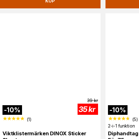
KÖP
39
kr
35
kr
-
10
%
-
10
%
(
1
)
(
5
)
2-i-1 funktion
Viktklistermärken DINOX Sticker
Diphandtag