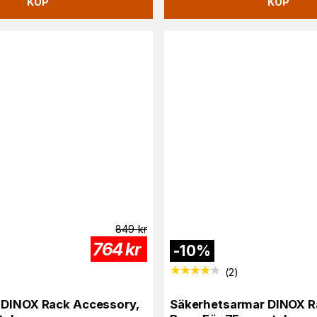
KÖP
KÖP
849
kr
764
kr
-
10
%
(
2
)
 DINOX Rack Accessory,
Säkerhetsarmar DINOX R