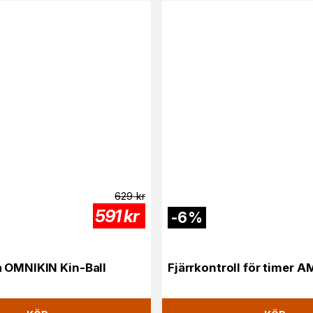
629
kr
591
kr
-
6
%
 OMNIKIN Kin-Ball
Fjärrkontroll för timer 